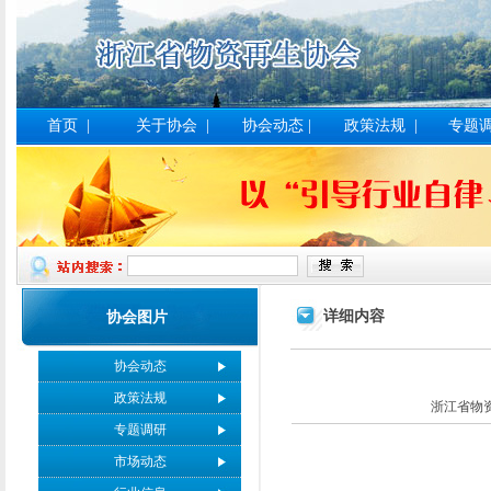
首页
|
关于协会
|
协会动态
|
政策法规
|
专题
详细内容
协会图片
协会动态
政策法规
浙江省物资在生
专题调研
市场动态