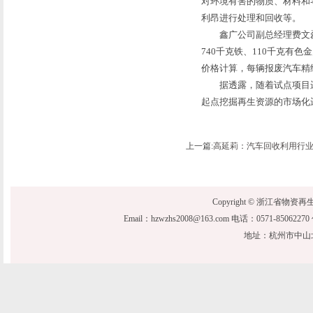
对环境有害的物质、材料和
利昂进行处理和回收等。
鑫广公司副总经理费文磊
740千克铁、110千克有
价格计算，每辆报废汽车精细
据透露，随着试点项目运
起点挖掘再生资源的市场化
上一篇:
高延莉：汽车回收利用行
Copyright © 浙江省物资再生协会 20
Email：hzwzhs2008@163.com 电话：0571-850622
地址：杭州市中山北