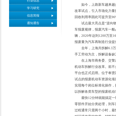
行业信息
如今，上路新车越来越多
学习研究
改革试点，引入市场化力量
信息简报
回收利用率因此可提升至96
通知通告
试点最大亮点是“逆向物流”
车报废规律，报废汽车一般占
辆，2020年达到1200万
报废量为汽车再制造行业提
去年，上海共拆解6.3万
手工劳动为主，拆解设备缺
在上海市商务委、交警总队
机动车拆解行业改革。前不
平台也正式启用。位于奉贤
试点的报废机动车资源化项
实现每个岗位标准化操作，
以拆解各类车型的报废机动
最快12分钟就能搞定一辆
零部件开始分类处理，到车
过程通常只需两个小时，最