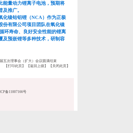
比能量动力锂离子电池，预期将
普及推广。
氧化镍钴铝锂（
NCA
）作为正极
股份有限公司项目团队在氧化镍
循环寿命、良好安全性能的锂离
覆及预嵌锂等多种技术，研制容
。
六届五次理事会（扩大）会议圆满结束
【
打印此页
】 【
返回上级
】 【
关闭此页
】
浙ICP备11007166号