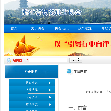
首页
|
关于协会
|
协会动态
|
政策法规
|
专题
详细内容
协会图片
协会动态
政策法规
浙江省物资在生协会 htt
专题调研
市场动态
一、前言