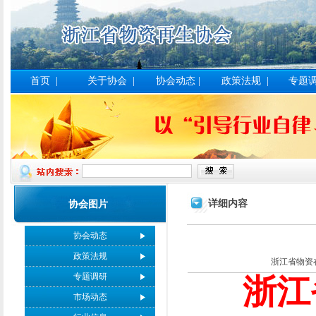
首页
|
关于协会
|
协会动态
|
政策法规
|
专题
详细内容
协会图片
协会动态
政策法规
浙江省物资在生协
专题调研
浙江
市场动态