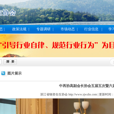
态
|
政策法规
|
专题调研
|
市场动态
|
行业信息
|
学
图片展示
中再协高副会长协会五届五次暨六
浙江省物资在生协会 http://www.zjwzhs.com | 更新时间：2