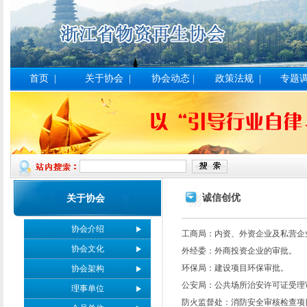
首页
|
关于协会
|
协会动态
|
政策法规
|
专题
诚信创优
关于协会
协会介绍
工商局：内资、外资企业及私营企
协会文化
外经委：外商投资企业的审批。
环保局：建设项目环保审批。
协会架构
公安局：公共场所治安许可证受理
理事单位
防火监督处：消防安全审核检查项